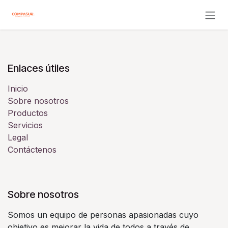
Ir al contenido
Enlaces útiles
Inicio
Sobre nosotros
Productos
Servicios
Legal
Contáctenos
Sobre nosotros
Somos un equipo de personas apasionadas cuyo
objetivo es mejorar la vida de todos a través de